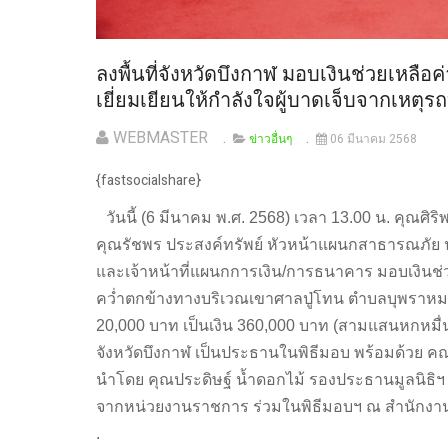
ลงพื้นที่จังหวัดบึงกาฬ มอบเงินช่วยเหลือค
เยี่ยมเยียนให้กำลังใจผู้บาดเจ็บจากเหตุรถ
WEBMASTER
ข่าวอื่นๆ
06 มีนาคม 2568
{fastsocialshare}
วันนี้ (6 มีนาคม พ.ศ. 2568) เวลา 13.00 น. คุณศิร
คุณรัชพร ประสงค์ทรัพย์ หัวหน้าแผนกสาธารณภัย น
และเจ้าหน้าที่แผนกการเงิน/การธนาคาร มอบเงินช่วย
คว่ำตกข้างทางบริเวณเขาศาลปู่โทน ตำบลบุพราหมณ
20,000 บาท เป็นเงิน 360,000 บาท (สามแสนหกหมื่นบ
จังหวัดบึงกาฬ เป็นประธานในพิธีมอบ พร้อมด้วย ค
นำโดย คุณประดิษฐ์ น้ำดอกไม้ รองประธานมูลนิธิฯ 
จากหน่วยงานราชการ ร่วมในพิธีมอบฯ ณ สำนักงา
.