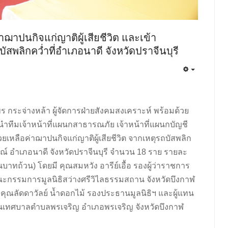
่าฌาปนกิจแก่ญาติผู้เสียชีวิต และเข้า
บัสพลิกคว่ำที่อำเภอนาดี จังหวัดปราจีนบุรี
ิพร กระจ่างหล้า ผู้จัดการฝ่ายสังคมสงเคราะห์ พร้อมด้วย
ำทีมเจ้าหน้าที่แผนกสาธารณภัย เจ้าหน้าที่แผนกบัญชี
เหลือค่าฌาปนกิจแก่ญาติผู้เสียชีวิต จากเหตุรถบัสพลิก
์ อำเภอนาดี จังหวัดปราจีนบุรี จำนวน 18 ราย รายละ
าทถ้วน) โดยมี คุณสมหวัง อารีย์เอื้อ รองผู้ว่าราชการ
ณะกรรมการมูลนิธิสว่างศรีวิไลธรรมสถาน จังหวัดบึงกาฬ
คุณลัดดาวัลย์ น้ำดอกไม้ รองประธานมูลนิธิฯ และผู้แทน
นเทศบาลตำบลพรเจริญ อำเภอพรเจริญ จังหวัดบึงกาฬ