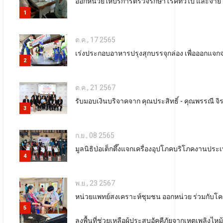
ออกหน่วยให้บริการตรวจรักษาโรคทั่วไป และจ่าย 
1
ต.ค., 17 2565
เร่งประกอบอาหารปรุงสุกบรรจุกล่อง เพื่อออกแจกจ่
2
ต.ค., 21 2567
รับมอบเงินบริจาคจาก คุณประสิทธิ์ - คุณพรรณี 
3
ก.ย., 08 2565
มูลนิธิป่อเต็กตึ๊งแจกเครื่องอุปโภคบริโภคงานป
4
พ.ย., 23 2567
หน่วยแพทย์สงเคราะห์ชุมชน ออกหน่วย ร่วมกับโครง
5
ลงพื้นที่ช่วยเหลือผู้ประสบอัคคีภัยจากเหตุเพลิ