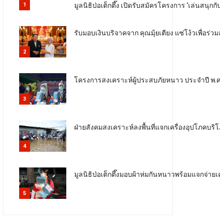
มูลนิธิป่อเต็กตึ๊ง เปิดรับสมัครโครงการ ‘เล่นสนุก
1
รับมอบเงินบริจาคจาก คุณมุ้ยเตียง แซ่โง้วเพื่อ
2
โครงการสงเคราะห์ผู้ประสบภัยหนาว ประจำปี พ.ศ
3
ฝ่ายสังคมสงเคราะห์ลงพื้นที่แจกเครื่องอุปโภคบริ
4
มูลนิธิป่อเต็กตึ๊งมอบผ้าห่มกันหนาวพร้อมแจกจ่ายเ
5