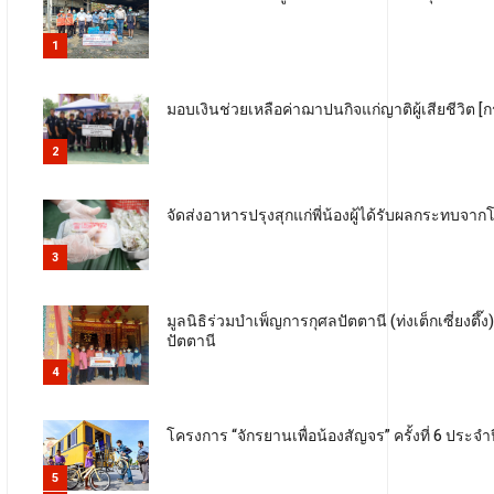
1
มอบเงินช่วยเหลือค่าฌาปนกิจแก่ญาติผู้เสียชีวิต 
2
จัดส่งอาหารปรุงสุกแก่พี่น้องผู้ได้รับผลกระทบจา
3
มูลนิธิร่วมบำเพ็ญการกุศลปัตตานี (ท่งเต็กเซี่ยง
ปัตตานี
4
โครงการ “จักรยานเพื่อน้องสัญจร” ครั้งที่ 6 ประจ
5