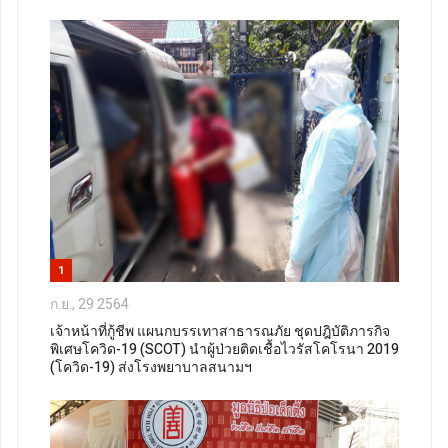
1
ก.ย., 29 2564
เจ้าหน้าที่กู้ชีพ แผนกบรรเทาสาธารณภัย ชุดปฎิบัติภารกิจ
พิเศษโควิด-19 (SCOT) นำผู้ป่วยติดเชื้อไวรัสโคโรนา 2019
(โควิด-19) ส่งโรงพยาบาลสนามฯ