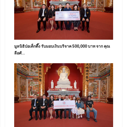
มูลนิธิป่อเต็กตึ๊ง รับมอบเงินบริจาค 500,000 บาท จาก คุณ
ลือศั...