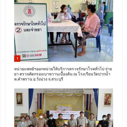
1
หน่วยแพทย์ฯออกหน่วยให้บริการตรวจรักษาโรคทั่วไป จ่าย
ยา ตรวจคัดกรองเบาหวานเบื้องต้น ณ โรงเรียนวัดปากน้ำ
ค.คำพราน อ.วังม่วง จ.สระบุรี