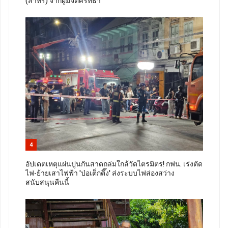
(สาทร) จากผู้มีจิตศรัทธา
4
อัปเดตเหตุแผ่นปูนกันสาดถล่มใกล้วัดไตรมิตร! กฟน. เร่งตัด
ไฟ-ย้ายเสาไฟฟ้า 'ป่อเต็กตึ๊ง' ส่งระบบไฟส่องสว่าง
สนับสนุนคืนนี้