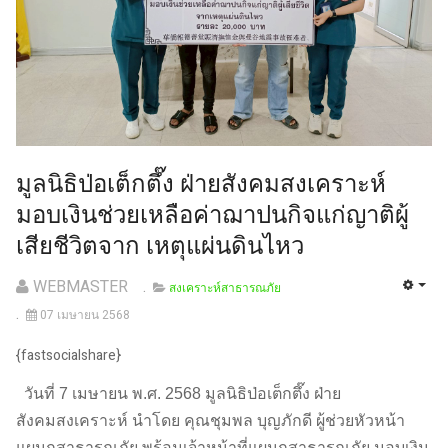
มูลนิธิป่อเต็กตึ๊ง ฝ่ายสังคมสงเคราะห์
มอบเงินช่วยเหลือค่าฌาปนกิจแก่ญาติผู้
เสียชีวิตจาก เหตุแผ่นดินไหว
WEBMASTER
สงเคราะห์สาธารณภัย
07 เมษายน 2568
{fastsocialshare}
วันที่ 7 เมษายน พ.ศ. 2568 มูลนิธิป่อเต็กตึ๊ง ฝ่าย
สังคมสงเคราะห์ นำโดย คุณชุมพล บุญภักดี ผู้ช่วยหัวหน้า
แผนกสาธารณภัย พร้อมเจ้าหน้าที่แผนกสาธารณภัย มอบเงิน