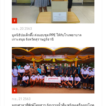
3
เม.ย., 20 2563
มูลนิธิป่อเต็กตึ๊ง ส่งมอบชุด PPE ให้กับโรงพยาบาล
เกาะสมุย จังหวัดสุราษฎร์ธานี
4
ก.ย., 21 2563
มอบศาลาที่พักผู้โดยสาร ถังบรรจุน้ำดื่ม พร้อมเครื่องอุปโภค