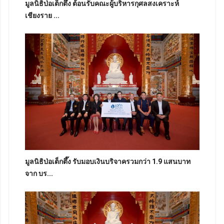
มูลนิธิป่อเต็กตึ๊ง ต้อนรับคณะผู้บริหารกุศลสงเคราะห์
เชียงราย ...
มูลนิธิป่อเต็กตึ๊ง รับมอบเงินบริจาครวมกว่า 1.9 แสนบาท
จาก บร...