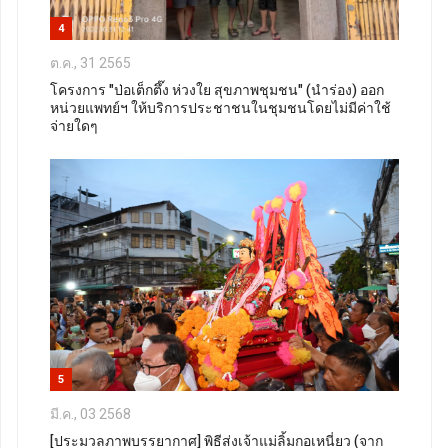
4
ต.ค., 31 2565
โครงการ "ป่อเต็กตึ๊ง ห่วงใย สุขภาพชุมชน" (นำร่อง) ออก
หน่วยแพทย์ฯ​ ให้บริการประชาชนในชุมชนโดยไม่มีค่าใช้
จ่ายใดๆ
5
มี.ค., 03 2568
[ประมวลภาพบรรยากาศ] พิธีส่งเจ้าแม่ลิ้มกอเหนี่ยว (จาก