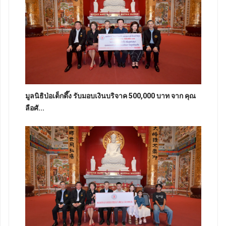
มูลนิธิป่อเต็กตึ๊ง รับมอบเงินบริจาค 500,000 บาท จาก คุณ
ลือศั...