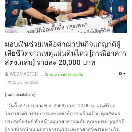
มอบเงินช่วยเหลือค่าฌาปนกิจแก่ญาติผู้
เสียชีวิตจากเหตุแผ่นดินไหว [กรณีอาคาร
สตง.ถล่ม] รายละ 20,000 บาท
WEBMASTER
สงเคราะห์สาธารณภัย
22 เมษายน 2568
{fastsocialshare}
วันนี้ (22 เมษายน พ.ศ. 2568) เวลา 14.00 น. คุณศิริกุล
โอภาสวงศ์ กรรมการและเลขาธิการ พร้อมด้วย คุณรัชพร
ประสงค์ทรัพย์ หัวหน้าแผนกสาธารณภัย คุณชุมพล บุญภักดี
ผู้ช่วยหัวหน้าแผนกสาธารณภัย และอาสาสมัครเฉพาะกิจ