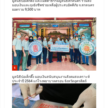
มูลนิธิป่อเต็กตึ๊ง และเมตตาธรรมมูลนิธิสกลนคร ร่วมส่ง
มอบเงินและถุงยังชีพช่วยเหลือผู้ประสบอัคคีภัย จ.สกลนคร
ยอดรวม 9,500 บาท
5
มูลนิธิป่อเต็กตึ๊ง มอบเงินสนับสนุนงานสังคมสงเคราะห์
ประจำปี 2564 แก่โรงพยาบาลตรอน จังหวัดอุตรดิตถ์