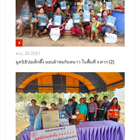
4
พ.ย., 26 2561
มูลนิธิป่อเต็กตึ๊ง มอบผ้าห่มกันหนาว ในพื้นที่ จ.ตาก (2)