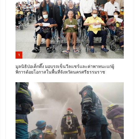
1
มูลนิธิป่อเต็กตึ๊ง มอบรถเข็นวีลแชร์และค่าพาหนะแก่ผู้
พิการด้อยโอกาสในพื้นที่จังหวัดนครศรีธรรมราช