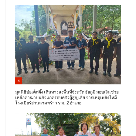
4
มูลนิธิป่อเต็กตึ๊ง เดินทางลงพื้นที่จังหวัดชัยภูมิ มอบเงินช่วย
เหลือค่าฌาปนกิจแก่ครอบครัวผู้สูญเสีย จากเหตุเพลิงไหม้
โรงเบียร์ย่านลาดพร้าว รวม 2 อำเภอ