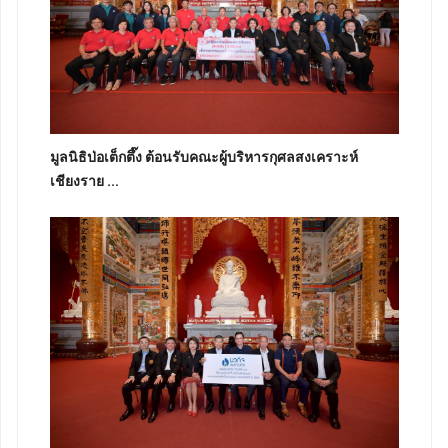
มูลนิธิป่อเต็กตึ๊ง ต้อนรับคณะผู้บริหารกุศลสงเคราะห์
เชียงราย ...