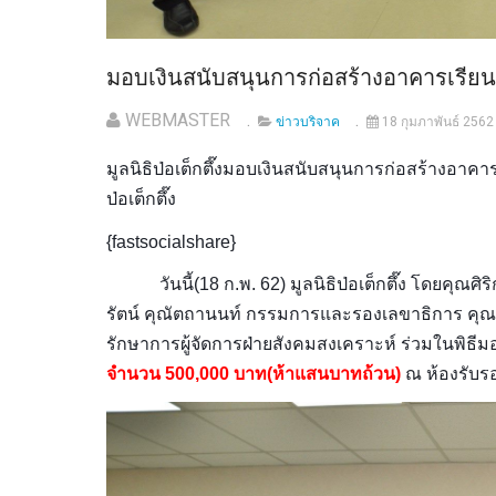
มอบเงินสนับสนุนการก่อสร้างอาคารเรีย
WEBMASTER
ข่าวบริจาค
18 กุมภาพันธ์ 2562
มูลนิธิป่อเต็กตึ๊งมอบเงินสนับสนุนการก่อสร้างอาคา
ป่อเต็กตึ๊ง
{fastsocialshare}
วันนี้(18 ก.พ. 62) มูลนิธิป่อเต็กตึ๊ง โดยคุณศิ
รัตน์ คุณัตถานนท์ กรรมการและรองเลขาธิการ คุณวุ
รักษาการผู้จัดการฝ่ายสังคมสงเคราะห์ ร่วมในพิธี
จำนวน 500,000 บาท(ห้าแสนบาทถ้วน)
ณ ห้องรับรอ