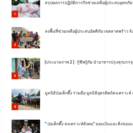
สรุปผลการปฏิบัติภารกิจช่วยเหลือผู้ประสบอุทกภัยว
1
ลงพื้นที่ช่วยเหลือผู้ประสบอัคคีภัย เขตลาดพร้าว
2
[ประมวลภาพ 2 ] : กู้ชีพกู้ภัย นำอาหารปรุงสุกบรรจ
3
มูลนิธิป่อเต็กตึ๊ง ร่วมมือ มูลนิธิอุตรดิตถ์สงเครา
4
" ป่อเต็กตึ๊ง สงเคราะห์สังคม" มอบเงินและสิ่งขอ