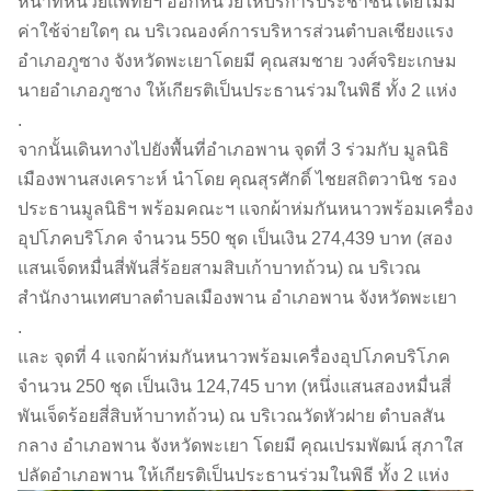
หน้าที่หน่วยแพทย์ฯ ออกหน่วยให้บริการประชาชนโดยไม่มี
ค่าใช้จ่ายใดๆ ณ บริเวณองค์การบริหารส่วนตำบลเชียงแรง
อำเภอภูซาง จังหวัดพะเยาโดยมี คุณสมชาย วงศ์จริยะเกษม
นายอำเภอภูซาง ให้เกียรติเป็นประธานร่วมในพิธี ทั้ง 2 แห่ง
.
จากนั้นเดินทางไปยังพื้นที่อำเภอพาน จุดที่ 3 ร่วมกับ มูลนิธิ
เมืองพานสงเคราะห์ นำโดย คุณสุรศักดิ์ ไชยสถิตวานิช รอง
ประธานมูลนิธิฯ พร้อมคณะฯ แจกผ้าห่มกันหนาวพร้อมเครื่อง
อุปโภคบริโภค จำนวน 550 ชุด เป็นเงิน 274,439 บาท (สอง
แสนเจ็ดหมื่นสี่พันสี่ร้อยสามสิบเก้าบาทถ้วน) ณ บริเวณ
สำนักงานเทศบาลตำบลเมืองพาน อำเภอพาน จังหวัดพะเยา
.
และ จุดที่ 4 แจกผ้าห่มกันหนาวพร้อมเครื่องอุปโภคบริโภค
จำนวน 250 ชุด เป็นเงิน 124,745 บาท (หนึ่งแสนสองหมื่นสี่
พันเจ็ดร้อยสี่สิบห้าบาทถ้วน) ณ บริเวณวัดหัวฝาย ตำบลสัน
กลาง อำเภอพาน จังหวัดพะเยา โดยมี คุณเปรมพัฒน์ สุภาใส
ปลัดอำเภอพาน ให้เกียรติเป็นประธานร่วมในพิธี ทั้ง 2 แห่ง