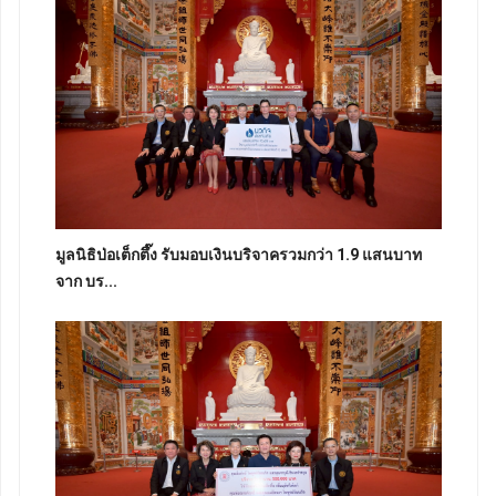
มูลนิธิป่อเต็กตึ๊ง รับมอบเงินบริจาครวมกว่า 1.9 แสนบาท
จาก บร...