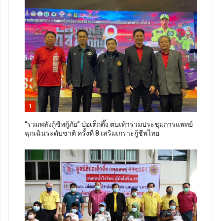
1
“รวมพลังกู้ชีพกู้ภัย” ป่อเต็กตึ๊ง ตบเท้าร่วมประชุมการแพทย์
ฉุกเฉินระดับชาติ ครั้งที่ 8 เสริมเกราะกู้ชีพไทย