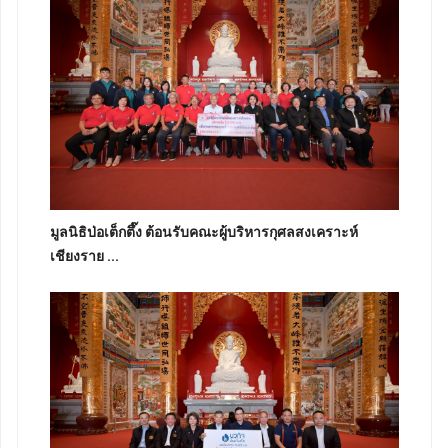
มูลนิธิป่อเต็กตึ๊ง ต้อนรับคณะผู้บริหารกุศลสงเคราะห์
เชียงราย ...