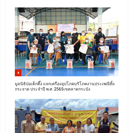
4
มูลนิธิป่อเต็กตึ๊ง แจกเครื่องอุปโภคบริโภคงานประเพณีทิ้ง
กระจาด ประจำปี พ.ศ. 2565เขตลาดกระบัง