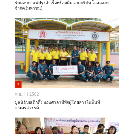
รับมอบกาแฟปรุงสำเร็จพร้อมดื่ม จากบริษัท โอสถสภา
จำกัด (มหาชน)
3
พ.ย., 11 2562
มูลนิธิป่อเต็กตึ๊ง มอบศาลาที่พักผู้โดยสารในพื้นที่
จ.นครสวรรค์