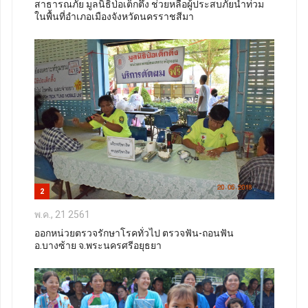
สาธารณภัย มูลนิธิป่อเต็กตึ๊ง ช่วยหลือผู้ประสบภัยน้ำท่วม
ในพื้นที่อำเภอเมืองจังหวัดนครราชสีมา
2
พ.ค., 21 2561
ออกหน่วยตรวจรักษาโรคทั่วไป ตรวจฟัน-ถอนฟัน
อ.บางซ้าย จ.พระนครศรีอยุธยา