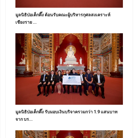
มูลนิธิป่อเต็กตึ๊ง ต้อนรับคณะผู้บริหารกุศลสงเคราะห์
เชียงราย ...
มูลนิธิป่อเต็กตึ๊ง รับมอบเงินบริจาครวมกว่า 1.9 แสนบาท
จาก บร...