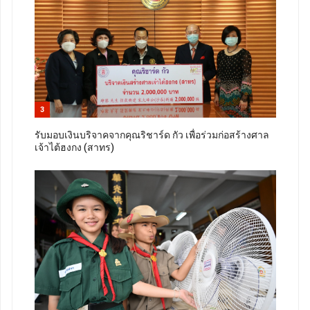
3
รับมอบเงินบริจาคจากคุณริชาร์ด กัว เพื่อร่วมก่อสร้างศาล
เจ้าไต้ฮงกง (สาทร)