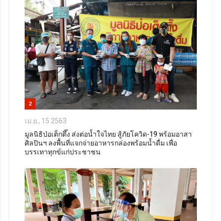
2
เม.ย., 15 2563
มูลนิธิป่อเต็กตึ๊ง ส่งต่อน้ำใจไทย สู้ภัยโควิด-19 พร้อมอาสา
ศิลปินฯ ลงพื้นที่แจกจ่ายอาหารกล่องพร้อมน้ำดื่ม เพื่อ
บรรเทาทุกข์แก่ประชาชน