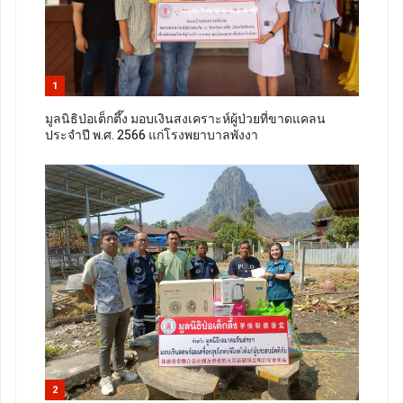
1
มูลนิธิป่อเต็กตึ๊ง มอบเงินสงเคราะห์ผู้ป่วยที่ขาดแคลน
ประจำปี พ.ศ. 2566 แก่โรงพยาบาลพังงา
2