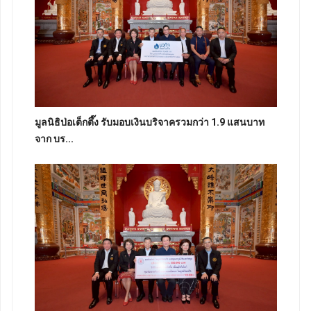
มูลนิธิป่อเต็กตึ๊ง รับมอบเงินบริจาครวมกว่า 1.9 แสนบาท
จาก บร...