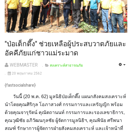
"ป่อเต็กตึ๊ง" ช่วยเหลือผู้ประสบวาตภัยและ
อัคคีภัยแก่ชาวแม่ระมาด
WEBMASTER
สงเคราะห์สาธารณภัย
20 พฤษภาคม 2562
{fastsocialshare}
วันนี้ (20 พ.ค. 62) มูลนิธิป่อเต็กตึ๊ง แผนกสังคมสงเคราะห์
นำโดยคุณศิริกุล โอภาสวงศ์ กรรมการและเหรัญญิก พร้อม
ด้วยคุณจารุรัตน์ คุณัตถานนท์ กรรมการและรองเลขาธิการ,
คุณวุฒิชัย อภิวัฒนกุลชัย ผู้จัดการมูลนิธิฯ, คุณพินัย ศรีพนา
สณฑ์ รักษาการผู้จัดการฝ่ายสังคมสงเคราะห์ และเจ้าหน้าที่