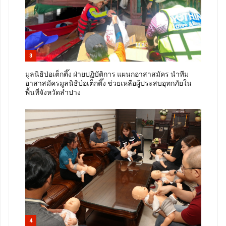
3
มูลนิธิป่อเต็กตึ๊ง ฝ่ายปฏิบัติการ แผนกอาสาสมัคร นำทีม
อาสาสมัครมูลนิธิป่อเต็กตึ๊ง ช่วยเหลือผู้ประสบอุทกภัยใน
พื้นที่จังหวัดลำปาง
4