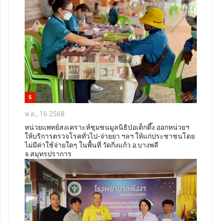
5
พ.ค., 16 2568
หน่วยแพทย์สงเคราะห์ชุมชนมูลนิธิป่อเต็กตึ๊ง ออกหน่วยฯ
ให้บริการตรวจโรคทั่วไป-จ่ายยา ฯลฯ ให้แก่ประชาชนโดย
ไม่มีค่าใช้จ่ายใดๆ ในพื้นที่ วัดกิ่งแก้ว อ.บางพลี
จ.สมุทรปราการ