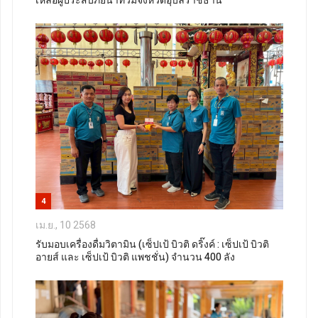
เหลือผู้ประสบภัยน้ำท่วมจังหวัดอุบลราชธานี
4
เม.ย., 10 2568
รับมอบเครื่องดื่มวิตามิน (เซ็ปเป้ บิวติ ดริ๊งค์ : เซ็ปเป้ บิวติ
อายส์ และ เซ็ปเป้ บิวติ แพชชั่น) จำนวน 400 ลัง