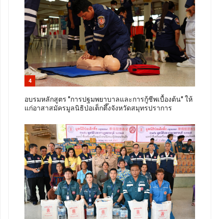
4
อบรมหลักสูตร "การปฐมพยาบาลและการกู้ชีพเบื้องต้น" ให้
แก่อาสาสมัครมูลนิธิป่อเต็กตึ๊งจังหวัดสมุทรปราการ