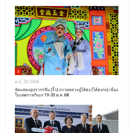
2
ต.ค., 20 2568
จัดแสดงอุปรากรจีน (งิ้ว) ถวายหลวงปู่ไต้ฮง (ไต้ฮงกง) เนื่อง
ในเทศกาลกินเจ 19-30 ต.ค. 68