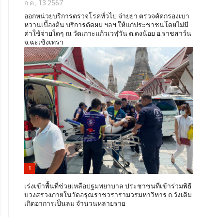
ก.ค., 13 2567
ออกหน่วยบริการตรวจโรคทั่วไป จ่ายยา ตรวจคัดกรองเบา
หวานเบื้องต้น บริการตัดผม ฯลฯ ให้แก่ประชาชนโดยไม่มี
ค่าใช้จ่ายใดๆ ณ วัดเกาะแก้วเวฬุวัน ต.ดงน้อย อ.ราชสาว์น
จ.ฉะเชิงเทรา
1
เร่งเข้าพื้นที่ช่วยเหลือปฐมพยาบาล ประชาชนที่เข้าร่วมพิธี
บวงสรวงภายในวัดอรุณราชวรารามวรมหาวิหาร ถ.วังเดิม
เกิดอาการเป็นลม จำนวนหลายราย