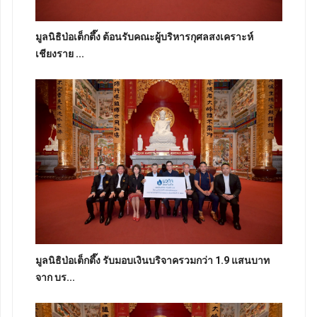
มูลนิธิป่อเต็กตึ๊ง ต้อนรับคณะผู้บริหารกุศลสงเคราะห์
เชียงราย ...
มูลนิธิป่อเต็กตึ๊ง รับมอบเงินบริจาครวมกว่า 1.9 แสนบาท
จาก บร...