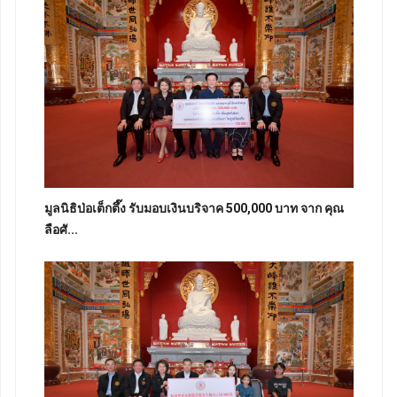
มูลนิธิป่อเต็กตึ๊ง รับมอบเงินบริจาค 500,000 บาท จาก คุณ
ลือศั...