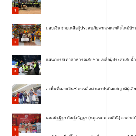
1
มอบเงินช่วยเหลือผู้ประสบภัยจากเหตุเพลิงไหม้บ้
2
แผนกบรรเทาสาธารณภัยช่วยเหลือผู้ประสบภัยน้ำท่วม
3
ลงพื้นที่มอบเงินช่วยเหลือค่าฌาปนกิจแก่ญาติผู้เสียช
4
คุณณัฐฐิฐา กัณฐ์ณัฏฐา (หมูแหม่ม-เมสิณี) อาสาสมัคร
5