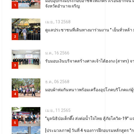
มอบอุปกรณ์ประกอบอาชีพให้แก่ครัวเรือนยากจน มอ
1
จังหวัดอำนาจเจริญ
เม.ย., 13 2568
ดูแลประชาชนที่เดินทางมาร่วมงาน " เย็นทั่วหล้
2
ม.ค., 16 2566
รับมอบเงินบริจาคสร้างศาลเจ้าไต้ฮงกง (สาทร) จาก
3
ธ.ค., 06 2568
มอบผ้าห่มกันหนาวพร้อมเครื่องอุปโภคบริโภคแก่
4
เม.ย., 11 2565
"มูลนิธิป่อเต็กตึ๊ง ส่งต่อน้ำใจไทย สู้ภัยโควิด-19
5
[ประมวลภาพ] วันที่ 4 ของการฝึกอบรมหลักสูตร "