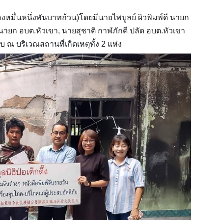
มื่นหนึ่งพันบาทถ้วน)โดยมีนายไพบูลย์ ผิวพิมพ์ดี นายก
นายก อบต.หัวเขา, นายสุชาติ กาฬภักดี ปลัด อบต.หัวเขา
ณ บริเวณสถานที่เกิดเหตุทั้ง 2 แห่ง