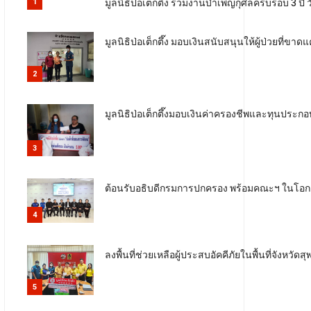
มูลนิธิป่อเต็กตึ๊ง ร่วมงานบำเพ็ญกุศลครบรอบ 3 
1
มูลนิธิป่อเต็กตึ๊ง มอบเงินสนับสนุนให้ผู้ป่วยท
2
มูลนิธิป่อเต็กตึ๊งมอบเงินค่าครองชีพและทุนประกอบ
3
ต้อนรับอธิบดีกรมการปกครอง พร้อมคณะฯ ในโอกา
4
ลงพื้นที่ช่วยเหลือผู้ประสบอัคคีภัยในพื้นที่จังหวัดส
5