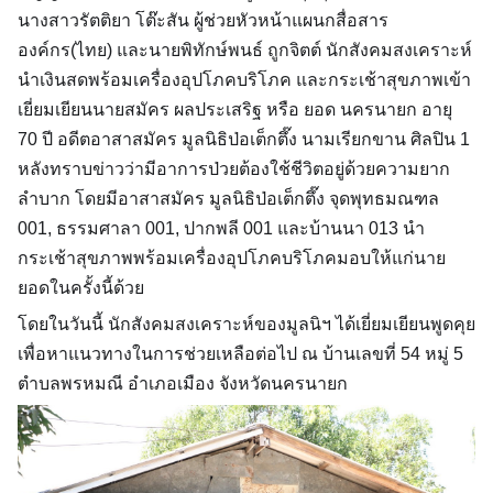
นางสาวรัตติยา โต๊ะสัน ผู้ช่วยหัวหน้าแผนกสื่อสาร
องค์กร(ไทย) และนายพิทักษ์พนธ์ ถูกจิตต์ นักสังคมสงเคราะห์
นำเงินสดพร้อมเครื่องอุปโภคบริโภค และกระเช้าสุขภาพเข้า
เยี่ยมเยียนนายสมัคร ผลประเสริ
ฐ หรือ ยอด นครนายก อายุ
70 ปี อดีตอาสาสมัคร มูลนิธิป่อเต็กตึ๊ง นามเรียกขาน ศิลปิน 1
หลังทราบข่าวว่ามีอาการป่วยต้องใช้ชีวิตอยู่ด้วยความยาก
ลำบาก โดยมีอาสาสมัคร มูลนิธิป่อเต็กตึ๊ง จุดพุทธมณฑล
001, ธรรมศาลา 001, ปากพลี 001 และบ้านนา 013 นำ
กระเช้าสุขภาพพร้อมเครื่องอุปโภคบริโภคมอบให้แก่นาย
ยอดในครั้งนี้ด้วย
โดยในวันนี้ นักสังคมสงเคราะห์ของมูลนิฯ ได้เยี่ยมเยียนพูดคุย
เพื่อหาแนวทางในการช่วยเหลือต่อไป ณ บ้านเลขที่ 54 หมู่ 5
ตำบลพรหมณี อำเภอเมือง จังหวัดนครนายก