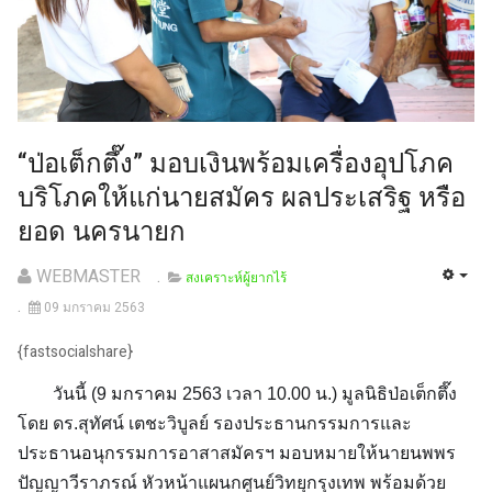
“ป่อเต็กตึ๊ง” มอบเงินพร้อมเครื่องอุปโภค
บริโภคให้แก่นายสมัคร ผลประเสริฐ หรือ
ยอด นครนายก
WEBMASTER
สงเคราะห์ผู้ยากไร้
09 มกราคม 2563
{fastsocialshare}
วันนี้ (9 มกราคม 2563 เวลา 10.00 น.) มูลนิธิป่อเต็กตึ๊ง
โดย ดร.สุทัศน์ เตชะวิบูลย์ รองประธานกรรมการและ
ประธานอนุกรรมการอาสาสมัครฯ มอบหมายให้นายนพพร
ปัญญาวีราภรณ์ หัวหน้าแผนกศูนย์วิทยุกรุงเทพ พร้อมด้วย