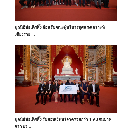
มูลนิธิป่อเต็กตึ๊ง ต้อนรับคณะผู้บริหารกุศลสงเคราะห์
เชียงราย ...
มูลนิธิป่อเต็กตึ๊ง รับมอบเงินบริจาครวมกว่า 1.9 แสนบาท
จาก บร...