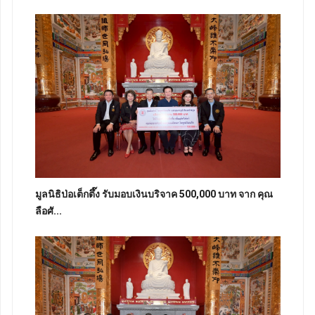
มูลนิธิป่อเต็กตึ๊ง รับมอบเงินบริจาค 500,000 บาท จาก คุณ
ลือศั...