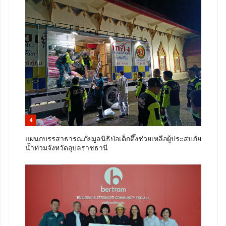
4
แผนกบรรสาธารณภัยมูลนิธิป่อเต็กตึ๊งช่วยเหลือผู้ประสบภัย
น้ำท่วมจังหวัดอุบลราชธานี