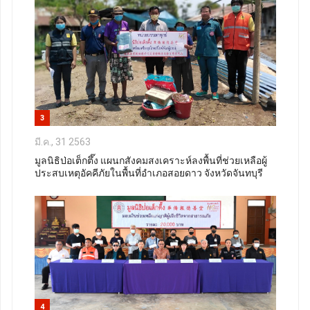
3
มี.ค., 31 2563
มูลนิธิป่อเต็กตึ๊ง แผนกสังคมสงเคราะห์ลงพื้นที่ช่วยเหลือผู้
ประสบเหตุอัคคีภัยในพื้นที่อำเภอสอยดาว จังหวัดจันทบุรี
4