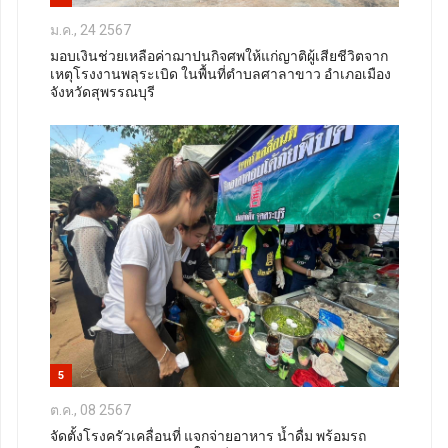
ม.ค., 24 2567
มอบเงินช่วยเหลือค่าฌาปนกิจศพให้แก่ญาติผู้เสียชีวิตจาก
เหตุโรงงานพลุระเบิด ในพื้นที่ตำบลศาลาขาว อำเภอเมือง
จังหวัดสุพรรณบุรี
5
ต.ค., 08 2567
จัดตั้งโรงครัวเคลื่อนที่ แจกจ่ายอาหาร น้ำดื่ม พร้อมรถ