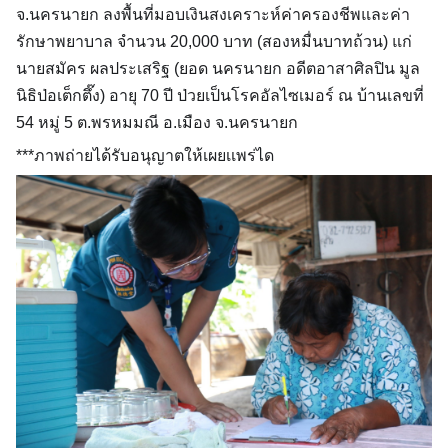
จ.นครนายก ลงพื้นที่มอบเงินสงเคราะห์ค่าครองชีพและค่า
รักษาพยาบาล จำนวน 20,000 บาท (สองหมื่นบาทถ้วน) แก่
นายสมัคร ผลประเสริฐ (ยอด นครนายก อดีตอาสา
ศิลปิน มูล
นิธิป่อเต็กตึ๊ง) อายุ 70 ปี ป่วยเป็นโรคอัลไซเมอร์ ณ บ้านเลขที่
54 หมู่ 5 ต.พรหมมณี อ.เมือง จ.นครนายก
***ภาพถ่ายได้รับอนุญาตให้เผยเเพร่ได