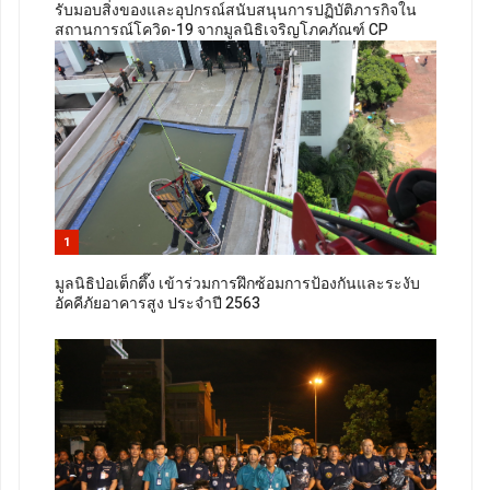
รับมอบสิ่งของและอุปกรณ์สนับสนุนการปฏิบัติภารกิจใน
สถานการณ์โควิด-19 จากมูลนิธิเจริญโภคภัณฑ์ CP
1
มูลนิธิป่อเต็กตึ๊ง เข้าร่วมการฝึกซ้อมการป้องกันและระงับ
อัคคีภัยอาคารสูง ประจำปี 2563