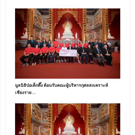
มูลนิธิป่อเต็กตึ๊ง ต้อนรับคณะผู้บริหารกุศลสงเคราะห์
เชียงราย ...