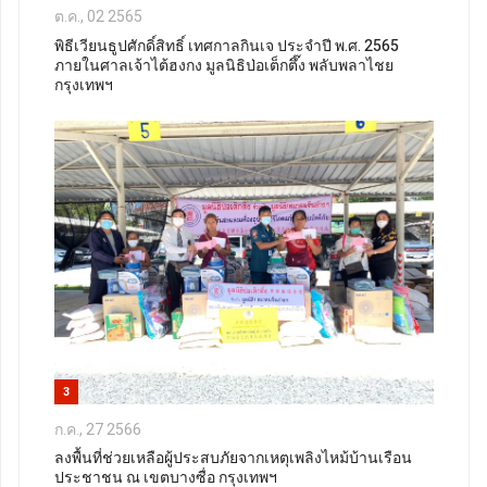
ต.ค., 02 2565
พิธีเวียนธูปศักดิ์สิทธิ์ เทศกาลกินเจ ประจำปี พ.ศ. 2565
ภายในศาลเจ้าไต้ฮงกง มูลนิธิป่อเต็กตึ๊ง พลับพลาไชย
กรุงเทพฯ
3
ก.ค., 27 2566
ลงพื้นที่ช่วยเหลือผู้ประสบภัยจากเหตุเพลิงไหม้บ้านเรือน
ประชาชน ณ เขตบางซื่อ กรุงเทพฯ