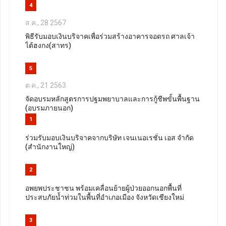
4
ส.ค., 28 2567
พิธีรับมอบเงินบริจาคเพื่อร่วมสร้างอาคารจอดรถ ศาลเจ้า
ไต้ฮงกง(สาทร)
5
ต.ค., 21 2563
จัดอบรมหลักสูตรการปฐมพยาบาลและการกู้ชีพขั้นพื้นฐาน
(อบรมภายนอก)
1
ร่วมรับมอบเงินบริจาคจากบริษัท เจนเนอเรชั่น เอส จำกัด
(สำนักงานใหญ่)
2
อพยพประชาชน พร้อมเคลื่อนย้ายผู้ป่วยออกนอกพื้นที่
ประสบภัยน้ำท่วมในพื้นที่อำเภอเมือง จังหวัดเชียงใหม่
3