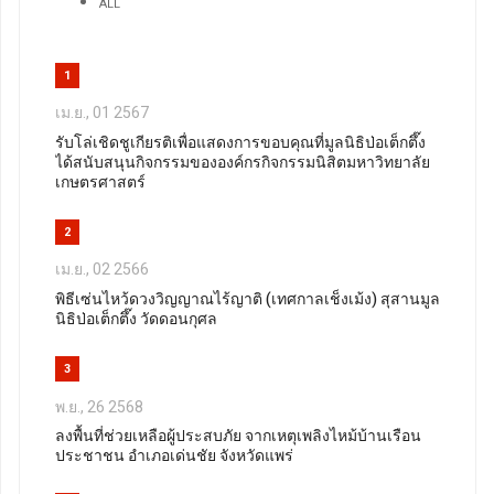
ALL
1
เม.ย., 01 2567
รับโล่เชิดชูเกียรติเพื่อแสดงการขอบคุณที่มูลนิธิป่อเต็กตึ๊ง
ได้สนับสนุนกิจกรรมขององค์กรกิจกรรมนิสิตมหาวิทยาลัย
เกษตรศาสตร์
2
เม.ย., 02 2566
พิธีเซ่นไหว้ดวงวิญญาณไร้ญาติ (เทศกาลเช็งเม้ง) สุสานมูล
นิธิป่อเต็กตึ๊ง วัดดอนกุศล
3
พ.ย., 26 2568
ลงพื้นที่ช่วยเหลือผู้ประสบภัย จากเหตุเพลิงไหม้บ้านเรือน
ประชาชน อำเภอเด่นชัย จังหวัดแพร่