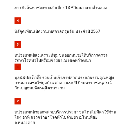
ภารกิจค้นหาช่องทางลำเลียง 13 ชีวิตออกจากถ้ำหลวง
4
พิธีจุดเทียนเปิดงานเทศกาลตรุษจีน ประจำปี 2567
5
หน่วยแพทย์สงเคราะห์ชุมชนออกหน่วยให้บริการตรวจ
รักษาโรคทั่วไปพร้อมจ่ายยา ณ เขตทวีวัฒนา
1
มูลนิธิป่อเต็กตึ๊ง ร่วมเป็นเจ้าภาพสวดพระอภิธรรมคุณหญิง
กานดา เตชะไพบูลย์ ณ ศาลา ๑๐๐ ปี ปิยมหาราชอนุสรณ์
วัดเบญจมบพิตรดุสิตวนาราม
2
หน่วยแพทย์ฯออกหน่วยบริการประชาชนโดยไม่มีค่าใช้จ่าย
ใดๆ อาทิ ตรวจรักษาโรคทั่วไปจ่ายยา อ.โพนพิสัย
จ.หนองคาย