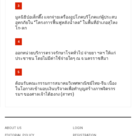
3
มูลนิธิป่อเต็กตึ๊ง แจกจ่ายเครื่องอุปโภคบริโภคแก่ผู้ประสบ
อุทกภัยใน "โครงการฟื้นฟูหลังน้ำลด" ในพื้นที่อำเภอสุไหง
โก-ลก
4
ออกหน่วยบริการตรวจรักษาโรคทั่วไป จ่ายยา ฯลฯ ให้แก่
ประชาชน โดยไม่มีค่าใช้จ่ายใดๆ ณ จ.นครราชสีมา
5
ต้อนรับคณะกรรมการสมาคมวิเทศพาณิชย์ไทย-จีน เนื่อง
ในโอกาสเข้ามอบเงินบริจาคเพื่อทำบุญสร้างภาพจิตรกร
รมฯ ของศาลเจ้าไต้ฮงกง (สาทร)
ABOUT US
LOGIN
EDITORIAL POLICY
REGISTRATION