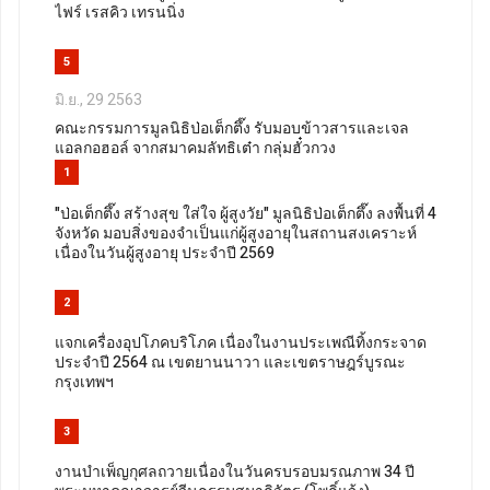
ไฟร์ เรสคิว เทรนนิ่ง
5
มิ.ย., 29 2563
คณะกรรมการมูลนิธิป่อเต็กตึ๊ง รับมอบข้าวสารและเจล
แอลกอฮอล์ จากสมาคมลัทธิเต๋า กลุ่มฮั๋วกวง
1
"ป่อเต็กตึ๊ง สร้างสุข ใส่ใจ ผู้สูงวัย" มูลนิธิป่อเต็กตึ๊ง ลงพื้นที่ 4
จังหวัด มอบสิ่งของจำเป็นแก่ผู้สูงอายุในสถานสงเคราะห์
เนื่องในวันผู้สูงอายุ ประจำปี 2569
2
แจกเครื่องอุปโภคบริโภค เนื่องในงานประเพณีทิ้งกระจาด
ประจำปี 2564 ณ เขตยานนาวา และเขตราษฎร์บูรณะ
กรุงเทพฯ
3
งานบำเพ็ญกุศลถวายเนื่องในวันครบรอบมรณภาพ 34 ปี