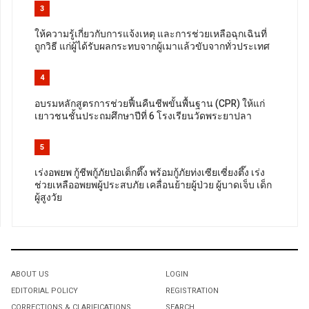
3
ให้ความรู้เกี่ยวกับการแจ้งเหตุ และการช่วยเหลือฉุกเฉินที่
ถูกวิธี แก่ผู้ได้รับผลกระทบจากผู้เมาแล้วขับจากทั่วประเทศ
4
อบรมหลักสูตรการช่วยฟื้นคืนชีพขั้นพื้นฐาน (CPR) ให้แก่
เยาวชนชั้นประถมศึกษาปีที่ 6 โรงเรียนวัดพระยาปลา
5
เร่งอพยพ กู้ชีพกู้ภัยป่อเต็กตึ๊ง พร้อมกู้ภัยท่งเซียเซี่ยงตึ๊ง เร่ง
ช่วยเหลืออพยพผู้ประสบภัย เคลื่อนย้ายผู้ป่วย ผู้บาดเจ็บ เด็ก
ผู้สูงวัย
ABOUT US
LOGIN
EDITORIAL POLICY
REGISTRATION
CORRECTIONS & CLARIFICATIONS
SEARCH