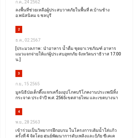
ก.ค., 24 2562
ลงพื้นที่ช่วยเหลือผู้ประสบวาตภัยในพื้นที่ ต.บ้านช้าง
อ.พนัสนิคม จ.ชลบุรี
2
ธ.ค., 02 2567
[ประมวลภาพ : นำอาหาร น้ำดื่ม ชุดยาเวชภัณฑ์ อาหาร
แมวแจกจ่ายให้แก่ผู้ประสบอุทกภัย จังหวัดนราธิวาส 17.00
น.]
3
ก.ย., 15 2565
มูลนิธิป่อเต็กตึ๊งแจกเครื่องอุปโภคบริโภคงานประเพณีทิ้ง
กระจาด ประจำปี พ.ศ. 2565เขตสายไหม และเขตบางนา
4
พ.ย., 28 2563
เข้าร่วมเป็นวิทยากรฝึกอบรม ในโครงการเติมน้ำใส่แก้ว
ครั้งที่ 4 จัดโดย ศูนย์พัฒนาการดับเพลิงและกู้ภัย ซีเคเค