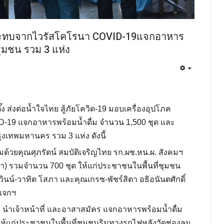
ลกระทบจากไวรัสโคโรนา COVID-19แจกอาหาร
ชุมชน รวม 3 แห่ง
ึ๊ง
ส่งต่อน้ำใจไทย
สู้ภัยโควิด
-19 มอบเครื่องอุปโภค
ID-19
แจกอาหารพร้อมน้ำดื่ม
จำนวน 1,500 ชุด และ
ุงเทพมหานคร รวม 3 แห่ง ดังนี้
มด้วยคุณศุภรัตน์ สมบัติเจริญไทย รก.ผช.หน.ผ. สังคมฯ
า) รวมจำนวน 700 ชุด ให้แก่ประชาชนในพื้นที่ชุมชน
น์-วาทิต โสภา และคุณเกรซ-พัชร์สิตา อธิอนันตศักดิ์
มแจกฯ
 นำเจ้าหน้าที่ และอาสาสมัคร แจกอาหารพร้อมน้ำดื่ม
ห้แก่ประชาชนในพื้นที่ชุมชนริมทางรถไฟหลังวัดช่องลม