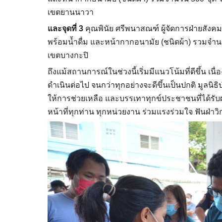
เขตยานนาวา
และจุดที่ 3
คุณพินัย ศรีพนาสณฑ์ ผู้จัดการฝ่ายสัง
พร้อมน้ำดื่ม และหน้ากากอนามัย (ชนิดผ้า) รวมจำ
เขตบางกะปิ
ถึงแม้สถานการณ์ในช่วงนี้เริ่มมีแนวโน้มที่ดีขึ้น เน
ดำเนินต่อไป จนกว่าทุกอย่างจะดีขึ้นเป็นปกติ มูลนิธ
ให้การช่วยเหลือ และบรรเทาทุกข์ประชาชนที่ได้รับผล
หน้าที่ทุกท่าน ทุกหน่วยงาน ร่วมแรงร่วมใจ ฟันฝ่า