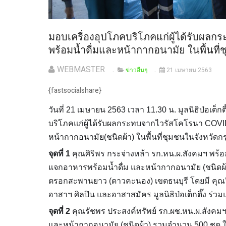
มอบเครื่องอุปโภคบริโภคแก่ผู้ได้รับผ
พร้อมน้ำดื่มและหน้ากากอนามัย ในพื้นที่
WEBMASTER
ข่าวอื่นๆ
21 เมษายน 2563
{fastsocialshare}
วันที่ 21 เมษายน 2563 เวลา 11.30 น. มูลนิธิป่อเต็กต
บริโภคแก่ผู้ได้รับผลกระทบจากไวรัสโคโรนา COV
หน้ากากอนามัย(ชนิดผ้า) ในพื้นที่ชุมชนในจังหวัดกร
จุดที่ 1
คุณศิริพร กระจ่างหล้า รก.หน.ผ.สังคมฯ พร้อ
แจกอาหารพร้อมน้ำดื่ม และหน้ากากอนามัย (ชนิดผ้
ตรอกสะพานยาว (ดาวคะนอง) เขตธนบุรี โดยมี คุณวิน
อาสาฯ ศิลปิน และอาสาสมัคร มูลนิธิป่อเต็กตึ๊ง ร่ว
จุดที่ 2
คุณรัชพร ประสงค์ทรัพย์ รก.ผช.หน.ผ.สังคมฯ
และหน้ากากอนามัย (ชนิดผ้า) รวมจำนวน 500 ชุด ใ