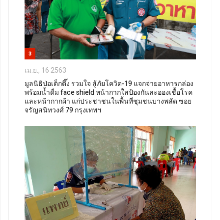
3
เม.ย., 16 2563
มูลนิธิป่อเต็กตึ๊ง รวมใจ สู้ภัยโควิด-19 แจกจ่ายอาหารกล่อง
พร้อมน้ำดื่ม face shield หน้ากากใสป้องกันละอองเชื้อโรค
และหน้ากากผ้า แก่ประชาชนในพื้นที่ชุมชนบางพลัด ซอย
จรัญสนิทวงศ์ 79 กรุงเทพฯ