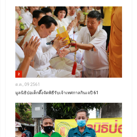
2
ต.ค., 09 2561
มูลนิธิป่อเต็กตึ๊งจัดพิธีรับเจ้าเทศกาลกินเจปี 61