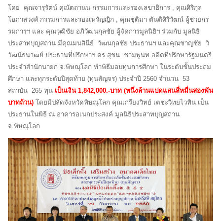
โดย คุณจารุรัตน์ คุณัตถานน กรรมการและรองเลขาธิการ , คุณศิริกุล
โอภาสวงศ์ กรรมการและรองเหรัญญิก , คุณชุติมา ตันติศิริวัฒน์ ผู้ช่วยกร
รมการฯ และ คุณวุฒิชัย อภิวัฒนกุลชัย ผู้จัดการมูลนิธิฯ ร่วมกับ มูลนิธิ
ประสาทบุญสถาน มีคุณมนสินีย์ วัฒนกุลชัย ประธานฯ และคุณชาญชัย วิ
วัฒน์ธนาฒย์ ประธานที่ปรึกษาฯ ดร.สุชน ชามพูนท อดีตที่ปรึกษารัฐมนตรี
ประจำสำนักนายก จ.พิษณุโลก ทำพิธีมอบทุนการศึกษา ในระดับชั้นประถม
ศึกษา และทุกระดับปีสุดท้าย (ทุนสัญจร) ประจำปี 2560 จำนวน 53
สถาบัน 265 ทุน
เป็นเงิน
1,842,000.-บาท (หนึ่งล้านแปดแสนสี่หมื่นสองพัน
บาทถ้วน)
โดยมีปลัดจังหวัดพิษณุโลก คุณเกรียงวิทย์ เตชะวิทยไวทิน เป็น
ประธานในพิธี ณ อาคารอเนกประสงค์ มูลนิธิประสาทบุญสถาน
จ.พิษณุโลก