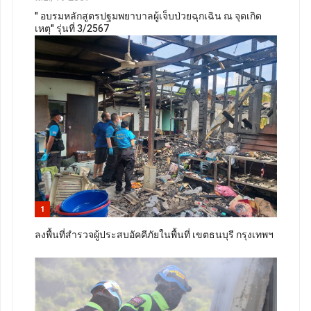
" อบรมหลักสูตรปฐมพยาบาลผู้เจ็บป่วยฉุกเฉิน ณ จุดเกิด
เหตุ" รุ่นที่ 3/2567
1
ลงพื้นที่สำรวจผู้ประสบอัคคีภัยในพื้นที่ เขตธนบุรี กรุงเทพฯ