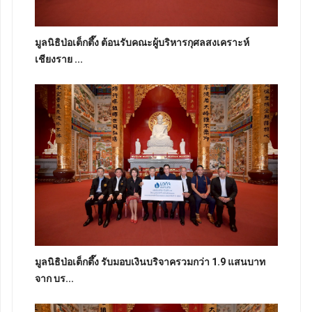
มูลนิธิป่อเต็กตึ๊ง ต้อนรับคณะผู้บริหารกุศลสงเคราะห์
เชียงราย ...
มูลนิธิป่อเต็กตึ๊ง รับมอบเงินบริจาครวมกว่า 1.9 แสนบาท
จาก บร...