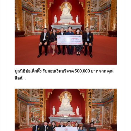
มูลนิธิป่อเต็กตึ๊ง รับมอบเงินบริจาค 500,000 บาท จาก คุณ
ลือศั...