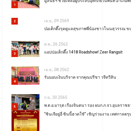
มูลนิธิฯ ช่วยเหลือผู้ประสบอุทกภัยในพื้นที่ อำเภอ
1
เม.ย., 09 2569
2
ป่อเต็กตึ๊งรุดดูแลสุขภาพพี่น้องชาวโนนสุวรรณ ข
ต.ค., 26 2562
แอปป่อเต็กตึ๊ง 1418 Roadshow! Zeer Rangsit
3
เม.ย., 08 2562
รับมอบเงินบริจาค จากคุณปรีชา วจีทวีสิน
4
ก.ย., 30 2565
พ.ต.อ.มารุต เรืองจินตนา รอง ผบก.ภ.จว.อุบลราชธานี
5
“ซินเจียยู่อี่ ซินนี้ฮวดใช้” เชิญร่วมงาน เทศกาลตร