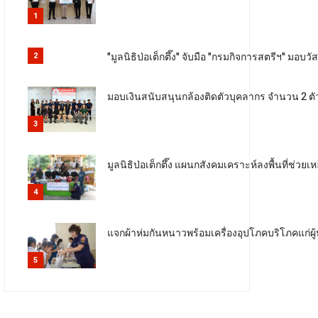
1
"มูลนิธิป่อเต็กตึ๊ง" จับมือ "กรมกิจการสตรีฯ" ม
2
มอบเงินสนับสนุนกล้องติดตัวบุคลากร จำนวน 2 
3
มูลนิธิป่อเต็กตึ๊ง แผนกสังคมเคราะห์ลงพื้นที่ช่วยเหล
4
แจกผ้าห่มกันหนาวพร้อมเครื่องอุปโภคบริโภคแก่
5