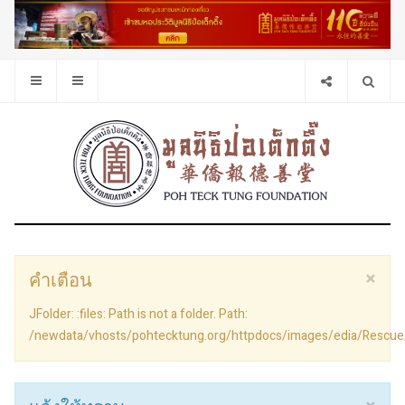
×
คำเตือน
JFolder: :files: Path is not a folder. Path:
/newdata/vhosts/pohtecktung.org/httpdocs/images/edia/Rescu