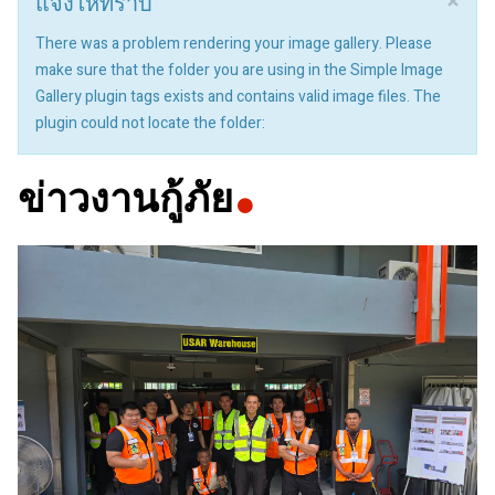
×
แจ้งให้ทราบ
There was a problem rendering your image gallery. Please
make sure that the folder you are using in the Simple Image
Gallery plugin tags exists and contains valid image files. The
plugin could not locate the folder:
ข่าวงานกู้ภัย