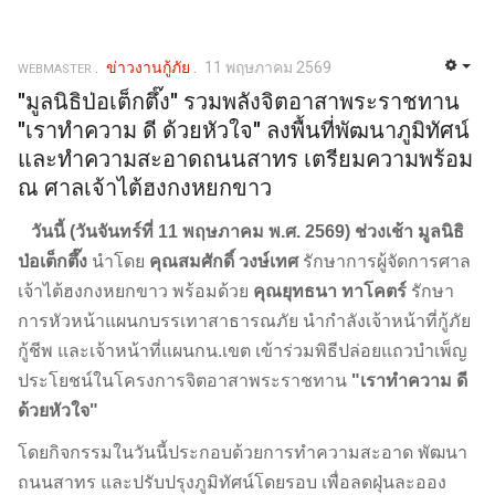
ข่าวงานกู้ภัย
11 พฤษภาคม 2569
WEBMASTER
"มูลนิธิป่อเต็กตึ๊ง" รวมพลังจิตอาสาพระราชทาน
"เราทำความ ดี ด้วยหัวใจ" ลงพื้นที่พัฒนาภูมิทัศน์
และทำความสะอาดถนนสาทร เตรียมความพร้อม
ณ ศาลเจ้าไต้ฮงกงหยกขาว
วันนี้ (วันจันทร์ที่ 11 พฤษภาคม พ.ศ. 2569) ช่วงเช้า
มูลนิธิ
ป่อเต็กตึ๊ง
นำโดย
คุณสมศักดิ์ วงษ์เทศ
รักษาการผู้จัดการศาล
เจ้าไต้ฮงกงหยกขาว พร้อมด้วย
คุณยุทธนา ทาโคตร์
รักษา
การหัวหน้าแผนกบรรเทาสาธารณภัย นำกำลังเจ้าหน้าที่กู้ภัย
กู้ชีพ และเจ้าหน้าที่แผนกน.เขต เข้าร่วมพิธีปล่อยแถวบำเพ็ญ
ประโยชน์ในโครงการจิตอาสาพระราชทาน
"เราทำความ ดี
ด้วยหัวใจ"
โดยกิจกรรมในวันนี้ประกอบด้วยการทำความสะอาด พัฒนา
ถนนสาทร และปรับปรุงภูมิทัศน์โดยรอบ เพื่อลดฝุ่นละออง