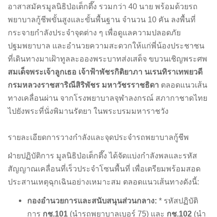
อาสาสมัครมูลนิธิป่อเต็กตึ๊ง รวมกว่า 40 นาย พร้อมด้วยรถ
พยาบาลกู้ชีพขั้นสูงและขั้นพื้นฐาน จำนวน 10 คัน ลงพื้นที่
กระจายกำลังประจำจุดต่าง ๆ เพื่อดูแลความปลอดภัย
ปฐมพยาบาล และอำนวยความสะดวกให้แก่พี่น้องประชาชน
ที่เดินทางมาเฝ้าทูลละอองพระบาทส่งเสด็จ ขบวนเชิญพระศพ
สมเด็จพระเจ้าลูกเธอ เจ้าฟ้าพัชรกิติยาภา นเรนทิราเทพยวดี
กรมหลวงราชสาริณีสิริพัชร มหาวัชรราชธิดา
ตลอดแนวเส้น
ทางเคลื่อนผ่าน จากโรงพยาบาลจุฬาลงกรณ์ สภากาชาดไทย
ไปยังพระที่นั่งพิมานรัตยา ในพระบรมมหาราชวัง
รายละเอียดการวางกำลังและจุดประจำรถพยาบาลกู้ชีพ
ฝ่ายปฏิบัติการ มูลนิธิป่อเต็กตึ๊ง ได้จัดแบ่งกำลังพลและรหัส
สัญญาณเคลื่อนที่เร็วประจำโซนพื้นที่ เพื่อเตรียมพร้อมสอด
ประสานเหตุฉุกเฉินอย่างเหมาะสม ตลอดแนวเส้นทางดังนี้:
กองอำนวยการและสนับสนุนส่วนกลาง:
* รหัสปฏิบัติ
การ
กช.101
(นำรถพยาบาลเบอร์ 75) และ
กช.102
(นำ