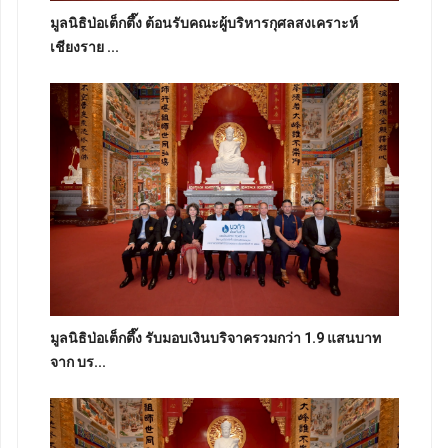
มูลนิธิป่อเต็กตึ๊ง ต้อนรับคณะผู้บริหารกุศลสงเคราะห์
เชียงราย ...
มูลนิธิป่อเต็กตึ๊ง รับมอบเงินบริจาครวมกว่า 1.9 แสนบาท
จาก บร...