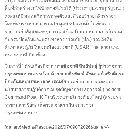
เหตุการณ์ดังกล่าวเกิดขึ้นเนื่องจากมีน้ำรั่วซึมเข้าจุดพักน้ำใน
พื้นที่ก่อสร้างรถไฟฟ้าสายสีม่วงใต้ (ช่วงเตาปูน-ราษฎร์บูรณะ)
ส่งผลให้ผิวถนนเกิดการทรุดตัวและมีรอยร้าวบนผิวจราจร
โดยทีมบรรเทาสาธารณภัย มูลนิธิป่อเต็กตึ๊ง ได้เข้าเข้า
รายงานกำลังพลและอุปกรณ์ พร้อมรับมอบหมายภารกิจร่วม
กับกรมป้องกันและบรรเทาสาธารณภัย (ปภ.) รวมถึงทีม
ค้นหาและกู้ภัยในเขตเมืองแห่งชาติ (USAR Thailand) และ
หน่วยงานที่เกี่ยวข้อง
ในการนี้ ได้รับเกียรติจาก
นายชัชชาติ สิทธิพันธุ์ ผู้ว่าราชการ
กรุงเทพมหานคร
พร้อมด้วย
นายธีรพัฒน์ คัชมาตย์ อธิบดีกรม
ป้องกันและบรรเทาสาธารณภัย
ร่วมอำนวยการและมอบ
นโยบายการปฏิบัติการ ณ จุดบัญชาการเหตุการณ์ (Incident
Command Post : ICP) บริเวณภายในวงเวียนใหญ่ (พระบรม
ราชานุสาวรีย์สมเด็จพระเจ้าตากสินมหาราช)
กรุงเทพมหานคร
{gallery}Media/Rescue/2026/07/09072026{/gallery}