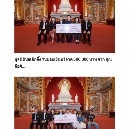
มูลนิธิป่อเต็กตึ๊ง รับมอบเงินบริจาค 500,000 บาท จาก คุณ
ลือศั...