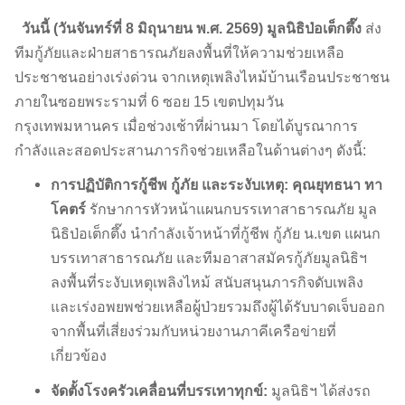
วันนี้ (วันจันทร์ที่ 8 มิถุนายน พ.ศ. 2569)
มูลนิธิป่อเต็กตึ๊ง
ส่ง
ทีมกู้ภัยและฝ่ายสาธารณภัยลงพื้นที่ให้ความช่วยเหลือ
ประชาชนอย่างเร่งด่วน จากเหตุเพลิงไหม้บ้านเรือนประชาชน
ภายในซอยพระรามที่ 6 ซอย 15 เขตปทุมวัน
กรุงเทพมหานคร เมื่อช่วงเช้าที่ผ่านมา โดยได้บูรณาการ
กำลังและสอดประสานภารกิจช่วยเหลือในด้านต่างๆ ดังนี้:
การปฏิบัติการกู้ชีพ กู้ภัย และระงับเหตุ:
คุณยุทธนา ทา
โคตร์
รักษาการหัวหน้าแผนกบรรเทาสาธารณภัย มูล
นิธิป่อเต็กตึ๊ง นำกำลังเจ้าหน้าที่กู้ชีพ กู้ภัย น.เขต แผนก
บรรเทาสาธารณภัย และทีมอาสาสมัครกู้ภัยมูลนิธิฯ
ลงพื้นที่ระงับเหตุเพลิงไหม้ สนับสนุนภารกิจดับเพลิง
และเร่งอพยพช่วยเหลือผู้ป่วยรวมถึงผู้ได้รับบาดเจ็บออก
จากพื้นที่เสี่ยงร่วมกับหน่วยงานภาคีเครือข่ายที่
เกี่ยวข้อง
จัดตั้งโรงครัวเคลื่อนที่บรรเทาทุกข์:
มูลนิธิฯ ได้ส่งรถ