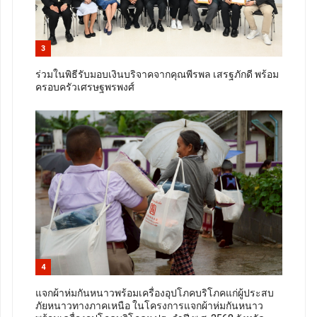
3
ร่วมในพิธีรับมอบเงินบริจาคจากคุณพีรพล เสรฐภักดี พร้อม
ครอบครัวเศรษฐพรพงศ์
4
แจกผ้าห่มกันหนาวพร้อมเครื่องอุปโภคบริโภคแก่ผู้ประสบ
ภัยหนาวทางภาคเหนือ ในโครงการแจกผ้าห่มกันหนาว