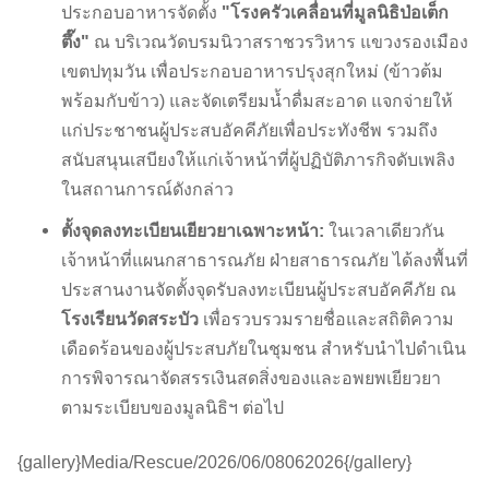
ประกอบอาหารจัดตั้ง
"โรงครัวเคลื่อนที่มูลนิธิป่อเต็ก
ตึ๊ง"
ณ บริเวณวัดบรมนิวาสราชวรวิหาร แขวงรองเมือง
เขตปทุมวัน เพื่อประกอบอาหารปรุงสุกใหม่ (ข้าวต้ม
พร้อมกับข้าว) และจัดเตรียมน้ำดื่มสะอาด แจกจ่ายให้
แก่ประชาชนผู้ประสบอัคคีภัยเพื่อประทังชีพ รวมถึง
สนับสนุนเสบียงให้แก่เจ้าหน้าที่ผู้ปฏิบัติภารกิจดับเพลิง
ในสถานการณ์ดังกล่าว
ตั้งจุดลงทะเบียนเยียวยาเฉพาะหน้า:
ในเวลาเดียวกัน
เจ้าหน้าที่แผนกสาธารณภัย ฝ่ายสาธารณภัย ได้ลงพื้นที่
ประสานงานจัดตั้งจุดรับลงทะเบียนผู้ประสบอัคคีภัย ณ
โรงเรียนวัดสระบัว
เพื่อรวบรวมรายชื่อและสถิติความ
เดือดร้อนของผู้ประสบภัยในชุมชน สำหรับนำไปดำเนิน
การพิจารณาจัดสรรเงินสดสิ่งของและอพยพเยียวยา
ตามระเบียบของมูลนิธิฯ ต่อไป
{gallery}Media/Rescue/2026/06/08062026{/gallery}