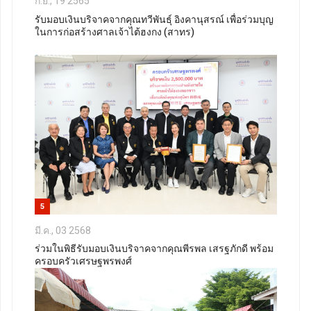
ก.ย., 19 2565
รับมอบเงินบริจาคจากคุณทวีพันธุ์ อิงคานุสรณ์ เพื่อร่วมบุญ
ในการก่อสร้างศาลเจ้าไต้ฮงกง (สาทร)
5
มี.ค., 03 2568
ร่วมในพิธีรับมอบเงินบริจาคจากคุณพีรพล เสรฐภักดี พร้อม
ครอบครัวเศรษฐพรพงศ์