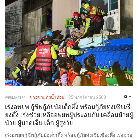
ข่าวช่วยภัยน้ำท่วม
25 พฤศจิกายน 2568
WEBMASTER
เร่งอพยพ กู้ชีพกู้ภัยป่อเต็กตึ๊ง พร้อมกู้ภัยท่งเซียเซี่
ยงตึ๊ง เร่งช่วยเหลืออพยพผู้ประสบภัย เคลื่อนย้ายผู้
ป่วย ผู้บาดเจ็บ เด็ก ผู้สูงวัย
เร่งอพยพ
กู้ชีพกู้ภัยป่อเต็กตึ๊ง พร้อมกู้ภัยท่งเซียเซี่ยงตึ๊ง เร่งช่วย