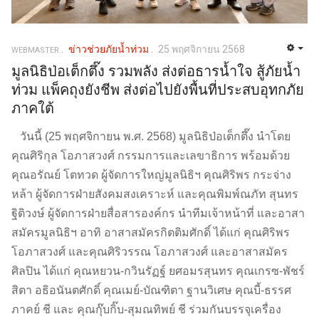
ข่าวช่วยภัยน้ำท่วม
25 พฤศจิกายน 2568
WEBMASTER
มูลนิธิป่อเต็กตึ๊ง รวมพลัง ส่งต่อธารน้ำใจ สู้ภัยน้ำ
ท่วม แพ็คถุงยังชีพ ส่งต่อไปยังพื้นที่ประสบอุทกภัย
ภาคใต้
วันนี้ (25 พฤศจิกายน พ.ศ. 2568) มูลนิธิป่อเต็กตึ๊ง นำโดย
คุณศิริกุล โอภาสวงศ์ กรรมการและเลขาธิการ พร้อมด้วย
คุณอรัณย์ โตทวด ผู้จัดการใหญ่มูลนิธิฯ คุณศิริพร กระจ่าง
หล้า ผู้จัดการฝ่ายสังคมสงเคราะห์ และคุณพิมพ์ณภัท สุนทร
ฐิติวงษ์ ผู้จัดการฝ่ายสื่อสารองค์กร นำทีมเจ้าหน้าที่ และอาสา
สมัครมูลนิธิฯ อาทิ อาสาสมัครกิตติมศักดิ์ ได้แก่ คุณศิริพร
โอภาสวงศ์ และคุณศิริวรรณ โอภาสวงศ์ และอาสาสมัคร
ศิลปิน ได้แก่ คุณหยวน-กวินรัฏฐ์ ยศอมรสุนทร คุณเกรซ-พัชร์
สิตา อธิอนันตศักดิ์ คุณเมย์-บัณฑิตา ฐานวิเศษ คุณบี้-ธรรศ
ภาคย์ ชี และ คุณกุ๊บกิ๊บ-สุมณทิพย์ ชี ร่วมกันบรรจุเครื่อง