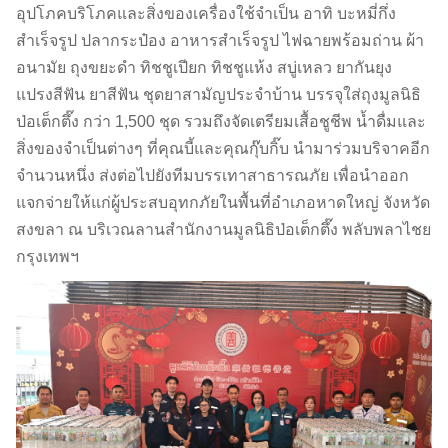
อุปโภคบริโภคและสิ่งของเครื่องใช้จำเป็น อาทิ บะหมี่กึ่ง
สำเร็จรูป ปลากระป๋อง อาหารสำเร็จรูป ไฟฉายพร้อมถ่าน ผ้า
อนามัย ถุงขยะดำ ทิชชูเปียก ทิชชูแห้ง สบู่เหลว ยากันยุง
แปรงสีฟัน ยาสีฟัน ชุดยาสามัญประจำบ้าน บรรจุใส่ถุงมูลนิธิ
ป่อเต็กตึ๊ง กว่า 1,500 ชุด รวมถึงจัดเตรียมเสื้อชูชีพ น้ำดื่มและ
สิ่งของจำเป็นต่างๆ ที่คุณบี้และคุณกุ๊บกิ๊บ นำมาร่วมบริจาคอีก
จำนวนหนึ่ง ส่งต่อไปยังทีมบรรเทาสาธารณภัย เพื่อนำออก
แจกจ่ายให้แก่ผู้ประสบอุทกภัยในพื้นที่อำเภอหาดใหญ่ จังหวัด
สงขลา ณ บริเวณลานสำนักงานมูลนิธิป่อเต็กตึ๊ง พลับพลาไชย
กรุงเทพฯ