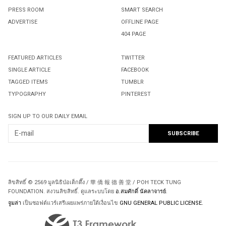
PRESS ROOM
SMART SEARCH
ADVERTISE
OFFLINE PAGE
404 PAGE
FEATURED ARTICLES
TWITTER
SINGLE ARTICLE
FACEBOOK
TAGGED ITEMS
TUMBLR
TYPOGRAPHY
PINTEREST
SIGN UP TO OUR DAILY EMAIL
ลิขสิทธิ์ © 2569 มูลนิธิป่อเต็กตึ๊ง / 華 僑 報 德 善 堂 / POH TECK TUNG
FOUNDATION. สงวนลิขสิทธิ์. ดูแลระบบโดย
อ.สมศักดิ์ นัคลาจารย์
.
จูมล่า
เป็นซอฟต์แวร์เสรีเผยแพร่ภายใต้เงื่อนไข
GNU GENERAL PUBLIC LICENSE.