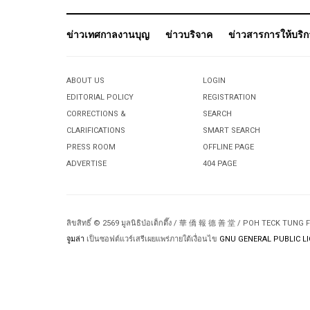
ข่าวเทศกาลงานบุญ
ข่าวบริจาค
ข่าวสารการให้บริ
ABOUT US
LOGIN
EDITORIAL POLICY
REGISTRATION
CORRECTIONS &
SEARCH
CLARIFICATIONS
SMART SEARCH
PRESS ROOM
OFFLINE PAGE
ADVERTISE
404 PAGE
ลิขสิทธิ์ © 2569 มูลนิธิป่อเต็กตึ๊ง / 華 僑 報 德 善 堂 / POH TECK TUNG
จูมล่า
เป็นซอฟต์แวร์เสรีเผยแพร่ภายใต้เงื่อนไข
GNU GENERAL PUBLIC LI