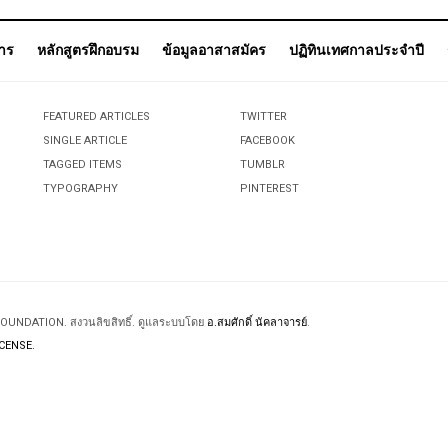
การ
หลักสูตรฝึกอบรม
ข้อมูลอาสาสมัคร
ปฏิทินเทศกาลประจำปี
FEATURED ARTICLES
TWITTER
SINGLE ARTICLE
FACEBOOK
TAGGED ITEMS
TUMBLR
TYPOGRAPHY
PINTEREST
 FOUNDATION. สงวนลิขสิทธิ์. ดูแลระบบโดย
อ.สมศักดิ์ นัคลาจารย์
.
CENSE.