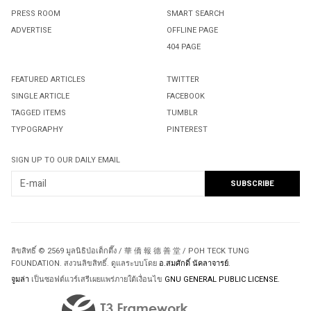
PRESS ROOM
SMART SEARCH
ADVERTISE
OFFLINE PAGE
404 PAGE
FEATURED ARTICLES
TWITTER
SINGLE ARTICLE
FACEBOOK
TAGGED ITEMS
TUMBLR
TYPOGRAPHY
PINTEREST
SIGN UP TO OUR DAILY EMAIL
ลิขสิทธิ์ © 2569 มูลนิธิป่อเต็กตึ๊ง / 華 僑 報 德 善 堂 / POH TECK TUNG
FOUNDATION. สงวนลิขสิทธิ์. ดูแลระบบโดย
อ.สมศักดิ์ นัคลาจารย์
.
จูมล่า
เป็นซอฟต์แวร์เสรีเผยแพร่ภายใต้เงื่อนไข
GNU GENERAL PUBLIC LICENSE.