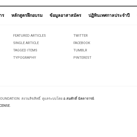
การ
หลักสูตรฝึกอบรม
ข้อมูลอาสาสมัคร
ปฏิทินเทศกาลประจำปี
FEATURED ARTICLES
TWITTER
SINGLE ARTICLE
FACEBOOK
TAGGED ITEMS
TUMBLR
TYPOGRAPHY
PINTEREST
 FOUNDATION. สงวนลิขสิทธิ์. ดูแลระบบโดย
อ.สมศักดิ์ นัคลาจารย์
.
CENSE.