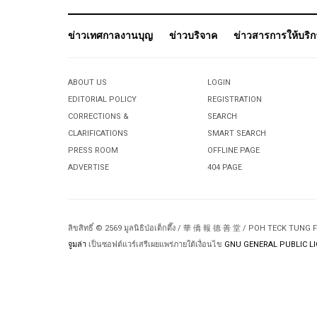
ข่าวเทศกาลงานบุญ
ข่าวบริจาค
ข่าวสารการให้บริ
ABOUT US
LOGIN
EDITORIAL POLICY
REGISTRATION
CORRECTIONS &
SEARCH
CLARIFICATIONS
SMART SEARCH
PRESS ROOM
OFFLINE PAGE
ADVERTISE
404 PAGE
ลิขสิทธิ์ © 2569 มูลนิธิป่อเต็กตึ๊ง / 華 僑 報 德 善 堂 / POH TECK TUNG
จูมล่า
เป็นซอฟต์แวร์เสรีเผยแพร่ภายใต้เงื่อนไข
GNU GENERAL PUBLIC LI