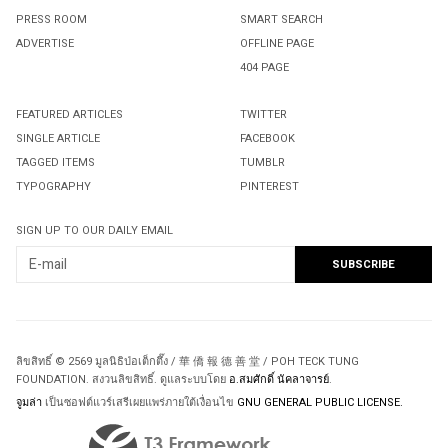
PRESS ROOM
SMART SEARCH
ADVERTISE
OFFLINE PAGE
404 PAGE
FEATURED ARTICLES
TWITTER
SINGLE ARTICLE
FACEBOOK
TAGGED ITEMS
TUMBLR
TYPOGRAPHY
PINTEREST
SIGN UP TO OUR DAILY EMAIL
ลิขสิทธิ์ © 2569 มูลนิธิป่อเต็กตึ๊ง / 華 僑 報 德 善 堂 / POH TECK TUNG
FOUNDATION. สงวนลิขสิทธิ์. ดูแลระบบโดย
อ.สมศักดิ์ นัคลาจารย์
.
จูมล่า
เป็นซอฟต์แวร์เสรีเผยแพร่ภายใต้เงื่อนไข
GNU GENERAL PUBLIC LICENSE.