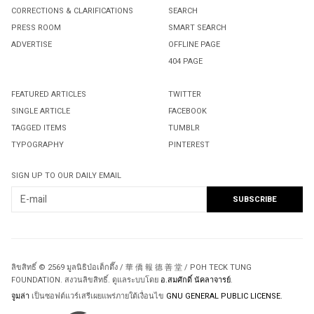
CORRECTIONS & CLARIFICATIONS
SEARCH
PRESS ROOM
SMART SEARCH
ADVERTISE
OFFLINE PAGE
404 PAGE
FEATURED ARTICLES
TWITTER
SINGLE ARTICLE
FACEBOOK
TAGGED ITEMS
TUMBLR
TYPOGRAPHY
PINTEREST
SIGN UP TO OUR DAILY EMAIL
ลิขสิทธิ์ © 2569 มูลนิธิป่อเต็กตึ๊ง / 華 僑 報 德 善 堂 / POH TECK TUNG
FOUNDATION. สงวนลิขสิทธิ์. ดูแลระบบโดย
อ.สมศักดิ์ นัคลาจารย์
.
จูมล่า
เป็นซอฟต์แวร์เสรีเผยแพร่ภายใต้เงื่อนไข
GNU GENERAL PUBLIC LICENSE.