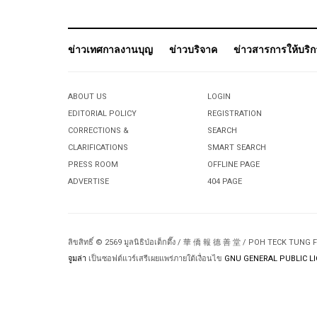
Pagination List Limit
ข่าวเทศกาลงานบุญ
ข่าวบริจาค
ข่าวสารการให้บริ
ABOUT US
LOGIN
EDITORIAL POLICY
REGISTRATION
CORRECTIONS &
SEARCH
CLARIFICATIONS
SMART SEARCH
PRESS ROOM
OFFLINE PAGE
ADVERTISE
404 PAGE
ลิขสิทธิ์ © 2569 มูลนิธิป่อเต็กตึ๊ง / 華 僑 報 德 善 堂 / POH TECK TUNG
จูมล่า
เป็นซอฟต์แวร์เสรีเผยแพร่ภายใต้เงื่อนไข
GNU GENERAL PUBLIC LI