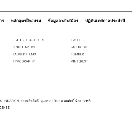
การ
หลักสูตรฝึกอบรม
ข้อมูลอาสาสมัคร
ปฏิทินเทศกาลประจำปี
FEATURED ARTICLES
TWITTER
SINGLE ARTICLE
FACEBOOK
TAGGED ITEMS
TUMBLR
TYPOGRAPHY
PINTEREST
 FOUNDATION. สงวนลิขสิทธิ์. ดูแลระบบโดย
อ.สมศักดิ์ นัคลาจารย์
.
CENSE.